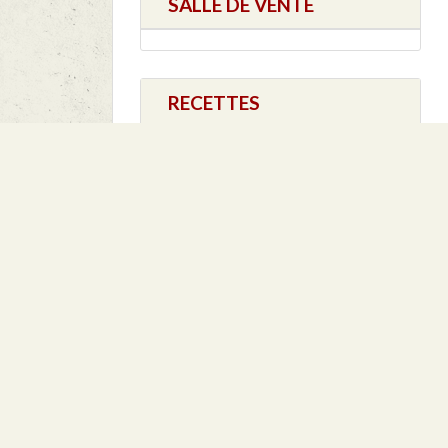
SALLE DE VENTE
RECETTES
Filet Mignon au cidre
Pieds de Porcs en
vinaigrette
Sauté de Porc
BROCHETTES de
FILET MIGNON
RECOMPENSES