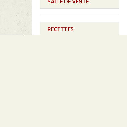
SALLE DE VENTE
RECETTES
Filet Mignon au cidre
Pieds de Porcs en
vinaigrette
Sauté de Porc
BROCHETTES de
FILET MIGNON
RECOMPENSES